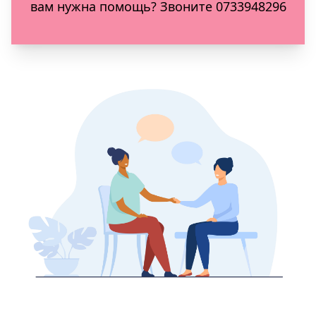
вам нужна помощь? Звоните 0733948296