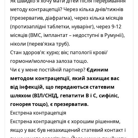
Як швидко я хочу мати дітей після переривання
методу контрацепції? Через кілька днів/тижнів
(презерватив, діафрагма), через кілька місяців
(протизаплідні таблетки, нуварінг), через 9-12
місяців (ВМС, імплантат – недоступні в Румунії),
ніколи (перев'язка труб).
Стан здоров'я: курю; вік; патології крові/
гормони/молочна залоза тощо.
Чи є у мене постійній партнер?
Єдиним
методом контрацепції, який захищає вас
від інфекцій, що передаються статевим
шляхом (ВІЛ/СНІД, гепатити В і С, сифіліс,
гонорея тощо), є презерватив.
Екстрена контрацепція
Екстрена контрацепція є хорошим рішенням,
якщо у вас був незахищений статевий контакт і