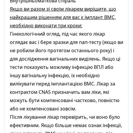
Внутрішньоматкова спіраль
Якщо ви разом зі своїм лікарем вирішите, що
найкращим рішенням для вас є імплант ВМС,
необхідно виконати три кроки:
Гінекологічний огляд, під час якого лікар
оглядає вас і бере зразки для пап-тесту (якщо ви
не робили його протягом останнього року) і
для дослідження вагінальних виділень. Якщо ці
тести показують можливу інфекцію ВПЛ або
іншу вагінальну інфекцію, їх необхідно
вилікувати перед імплантацією ВМС. Лікар за
контрактом CNAS призначить вам ліки, які
можуть бути компенсовані частково, повністю
або не компенсовані зовсім.
Після лікування лікар перевірить, чи воно було
ефективним. Якщо більше немає ознак інфекції,