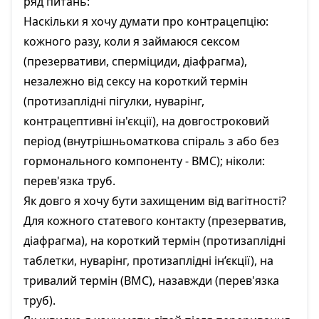
ряд питань:
Наскільки я хочу думати про контрацепцію:
кожного разу, коли я займаюся сексом
(презервативи, сперміциди, діафрагма),
незалежно від сексу на короткий термін
(протизаплідні пігулки, нуварінг,
контрацептивні ін'єкції), на довгостроковий
період (внутрішньоматкова спіраль з або без
гормонального компоненту - ВМС); ніколи:
перев'язка труб.
Як довго я хочу бути захищеним від вагітності?
Для кожного статевого контакту (презерватив,
діафрагма), на короткий термін (протизаплідні
таблетки, нуварінг, протизаплідні ін’єкції), на
тривалий термін (ВМС), назавжди (перев'язка
труб).