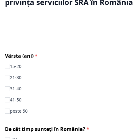
privința serviciilor SRA în România
Vârsta (ani)
*
15-20
21-30
31-40
41-50
peste 50
De cât timp sunteți în România?
*