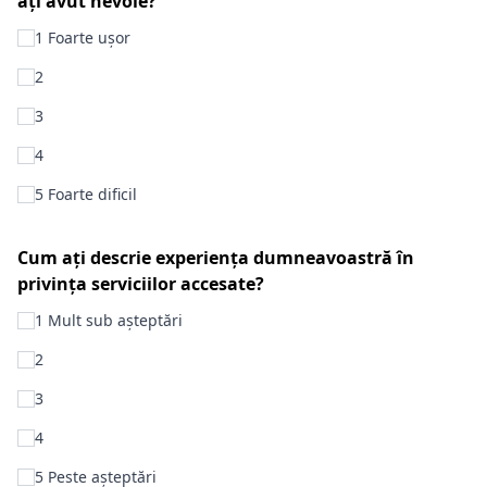
ați avut nevoie?
1 Foarte ușor
2
3
4
5 Foarte dificil
Cum ați descrie experiența dumneavoastră în
privința serviciilor accesate?
1 Mult sub așteptări
2
3
4
5 Peste așteptări