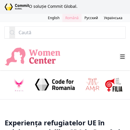
SARI LA CONȚINUT
O soluție Commit Global.
English
Română
Русский
Українська
Caută
Experiența refugiatelor UE în