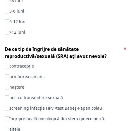
<3 luni
3-6 luni
6-12 luni
>12 luni
De ce tip de îngrijre de sănătate
*
reproductivă/sexuală (SRA) ați avut nevoie?
contracepție
urmărirea sarcinii
naștere
boli cu transmitere sexuală
screening infecție HPV /test Babeș-Papanicolau
îngrijire boală oncologică din sfera ginecologică
altele